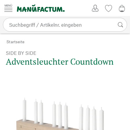
Zum Inhalt springen
Kundenkonto
Merkliste
CHF
Startseite
SIDE BY SIDE
Adventsleuchter Countdown