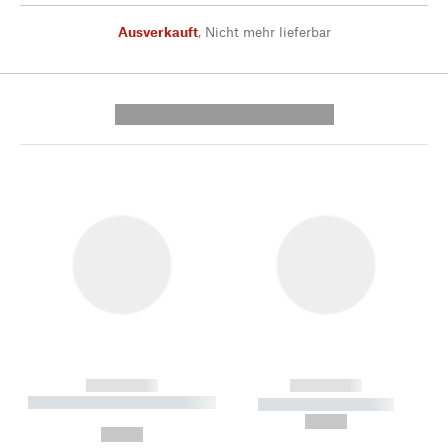
Ausverkauft
,
Nicht mehr lieferbar
---------- --------------
------------
------------
----------- ----------- --------
----------- -----------
---
--,-- €
--,-- €