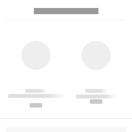
---------- --------------
------------
------------
----------- ----------- --------
----------- -----------
---
--,-- €
--,-- €