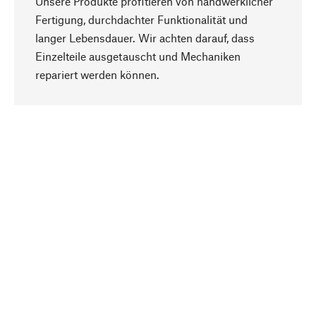
Unsere Produkte profitieren von handwerklicher
Fertigung, durchdachter Funktionalität und
langer Lebensdauer. Wir achten darauf, dass
Einzelteile ausgetauscht und Mechaniken
Nach oben
repariert werden können.
Bewusst
Nachhaltigkeit steht im Fokus unserer
Produktauswahl. Wir setzen auf natürliche
Inhaltsstoffe und Materialien, die gepflegt werden
können, sowie auf eine ressourcenschonende
und sozialverträgliche Produktion.