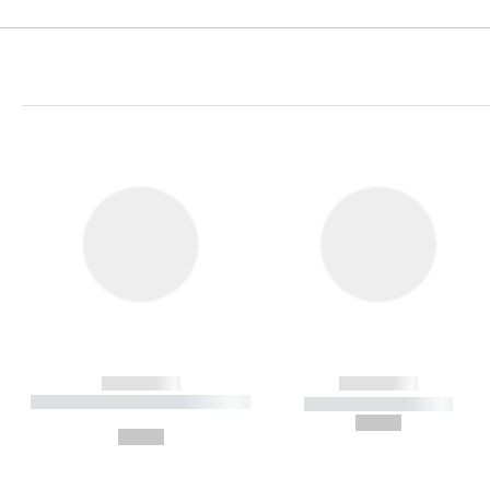
------------
------------
----------- ----------- ----------
----------- -----------
-
--,-- €
--,-- €