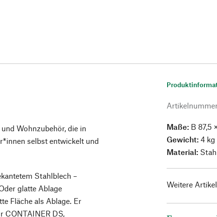
Produktinforma
Artikelnumme
Maße:
B 87,5 
 und Wohnzubehör, die in
Gewicht:
4 kg
innen selbst entwickelt und
Material:
Stah
kantetem Stahlblech –
Weitere Artike
 Oder glatte Ablage
te Fläche als Ablage. Er
 Für CONTAINER DS,