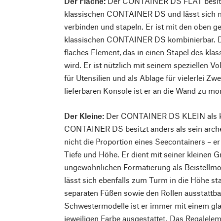
Der Flache:
Der CONTAINER DS FLAT besitzt
klassischen CONTAINER DS und lässt sich m
verbinden und stapeln. Er ist mit den oben 
klassischen CONTAINER DS kombinierbar. Die
flaches Element, das in einen Stapel des kla
wird. Er ist nützlich mit seinem speziellen V
für Utensilien und als Ablage für vielerlei Zw
lieferbaren Konsole ist er an die Wand zu mo
Der Kleine:
Der CONTAINER DS KLEIN als kl
CONTAINER DS besitzt anders als sein arche
nicht die Proportion eines Seecontainers – er 
Tiefe und Höhe. Er dient mit seiner kleinen 
ungewöhnlichen Formatierung als Beistellmö
lässt sich ebenfalls zum Turm in die Höhe stap
separaten Füßen sowie den Rollen ausstattbar
Schwestermodelle ist er immer mit einem gl
jeweiligen Farbe ausgestattet. Das Regalele