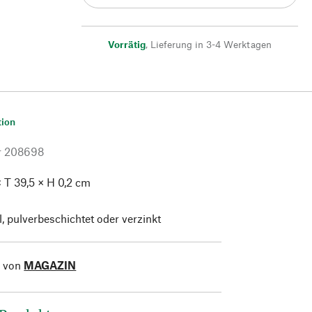
Vorrätig
,
Lieferung in 3-4 Werktagen
tion
r
208698
× T 39,5 × H 0,2 cm
l, pulverbeschichtet oder verzinkt
l von
MAGAZIN