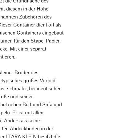
 die Grundfläche des
it diesem in der Höhe
genannten Zubehören des
ser Container dient oft als
ssischen Containers eingebaut
olumen für den Stapel Papier,
ecke. Mit einer separat
ntieren.
einer Bruder des
typisches großes Vorbild
ist schmaler, bei identischer
Größe und seiner
bel neben Bett und Sofa und
eln. Er ist mit allen
. Anders als seine
atten Abdeckboden in der
ment TARA KLEIN besitzt die