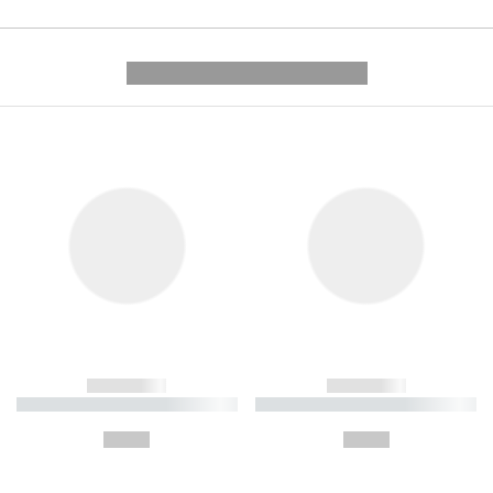
---------- --------------
------------
------------
----------- ----------- ----------
----------- ----------- ----------
-
-
--,-- €
--,-- €