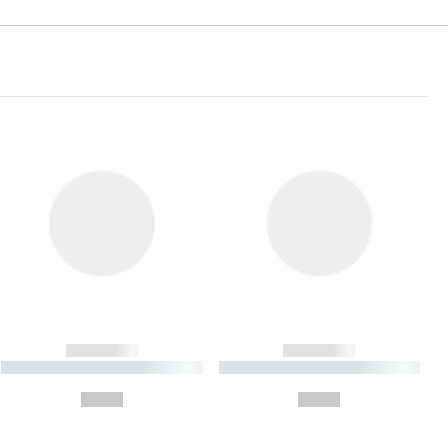
------------
------------
----------- ----------- ----------
----------- ----------- ----------
- -----------
-
--,-- €
--,-- €