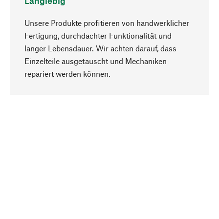
Langlebig
Unsere Produkte profitieren von handwerklicher
Fertigung, durchdachter Funktionalität und
langer Lebensdauer. Wir achten darauf, dass
Einzelteile ausgetauscht und Mechaniken
Nach oben
repariert werden können.
Bewusst
Nachhaltigkeit steht im Fokus unserer
Produktauswahl. Wir setzen auf natürliche
Inhaltsstoffe und Materialien, die gepflegt werden
können, sowie auf eine ressourcenschonende
und sozialverträgliche Produktion.