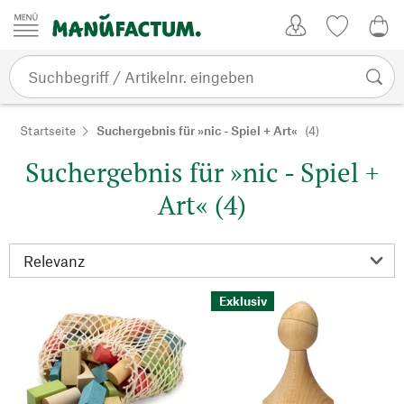
Zum Inhalt springen
Kundenkonto
Merkliste
CHF
Startseite
Suchergebnis für »nic - Spiel + Art«
(4)
Suchergebnis für »nic - Spiel +
Art« (4)
Exklusiv