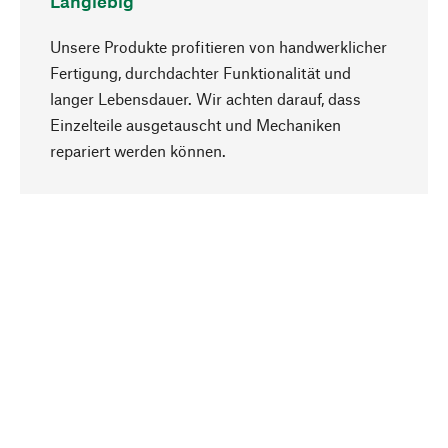
Langlebig
Unsere Produkte profitieren von handwerklicher
Fertigung, durchdachter Funktionalität und
langer Lebensdauer. Wir achten darauf, dass
Einzelteile ausgetauscht und Mechaniken
Nach oben
repariert werden können.
Bewusst
Nachhaltigkeit steht im Fokus unserer
Produktauswahl. Wir setzen auf natürliche
Inhaltsstoffe und Materialien, die gepflegt werden
können, sowie auf eine ressourcenschonende
und sozialverträgliche Produktion.