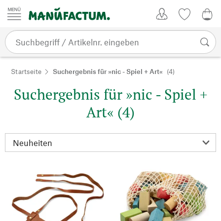
Zum Inhalt springen
Kundenkonto
Merkliste
CHF
Startseite
Suchergebnis für »nic - Spiel + Art«
(4)
Suchergebnis für »nic - Spiel +
Art« (4)