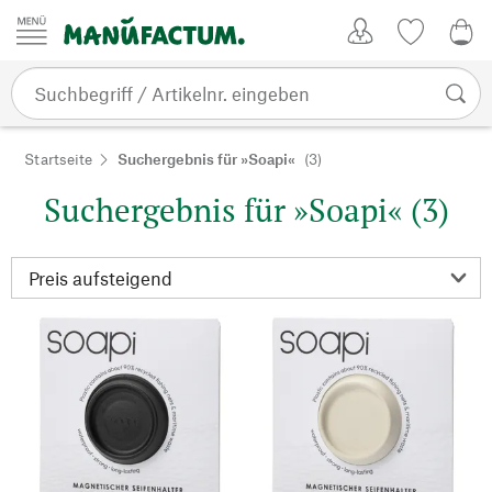
Zum Inhalt springen
Kundenkonto
Merkliste
CHF
Startseite
Suchergebnis für »Soapi«
(3)
Suchergebnis für »Soapi« (3)