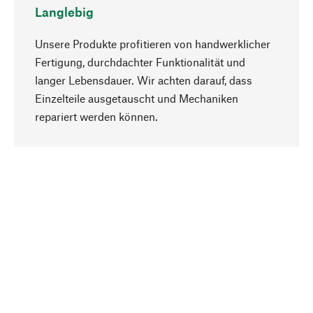
Langlebig
Unsere Produkte profitieren von handwerklicher
Fertigung, durchdachter Funktionalität und
langer Lebensdauer. Wir achten darauf, dass
Einzelteile ausgetauscht und Mechaniken
Nach oben
repariert werden können.
Bewusst
Nachhaltigkeit steht im Fokus unserer
Produktauswahl. Wir setzen auf natürliche
Inhaltsstoffe und Materialien, die gepflegt werden
können, sowie auf eine ressourcenschonende
und sozialverträgliche Produktion.