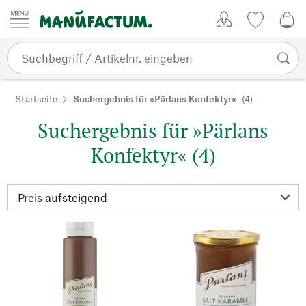
Zum Inhalt springen
Kundenkonto
Merkliste
CHF
Startseite
Suchergebnis für »Pärlans Konfektyr«
(4)
Suchergebnis für »Pärlans
Konfektyr« (4)