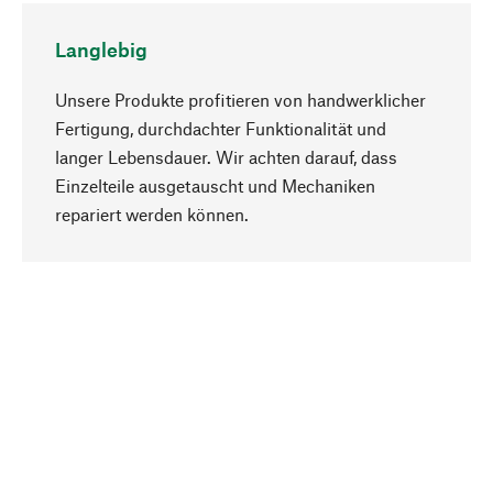
Langlebig
Unsere Produkte profitieren von handwerklicher
Fertigung, durchdachter Funktionalität und
langer Lebensdauer. Wir achten darauf, dass
Einzelteile ausgetauscht und Mechaniken
Nach oben
repariert werden können.
Bewusst
Nachhaltigkeit steht im Fokus unserer
Produktauswahl. Wir setzen auf natürliche
Inhaltsstoffe und Materialien, die gepflegt werden
können, sowie auf eine ressourcenschonende