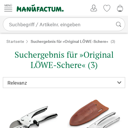
Zum Inhalt springen
Kundenkonto
Merkliste
CHF
Startseite
Suchergebnis für »Original LÖWE-Schere«
(3)
Suchergebnis für »Original
LÖWE-Schere« (3)