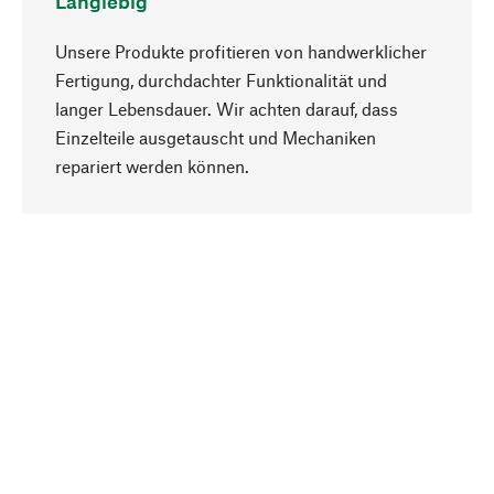
Langlebig
Unsere Produkte profitieren von handwerklicher
Fertigung, durchdachter Funktionalität und
langer Lebensdauer. Wir achten darauf, dass
Einzelteile ausgetauscht und Mechaniken
Nach oben
repariert werden können.
Bewusst
Nachhaltigkeit steht im Fokus unserer
Produktauswahl. Wir setzen auf natürliche
Inhaltsstoffe und Materialien, die gepflegt werden
können, sowie auf eine ressourcenschonende
und sozialverträgliche Produktion.