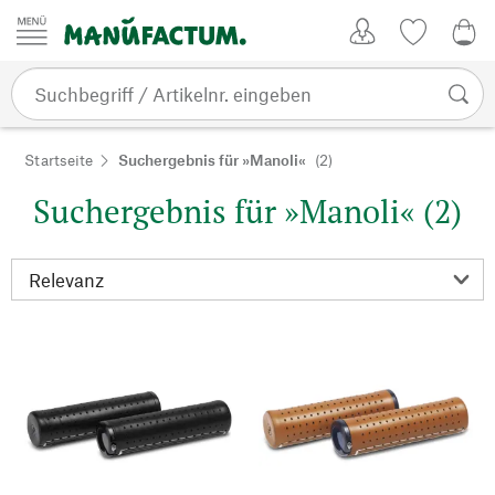
Zum Inhalt springen
Kundenkonto
Merkliste
CHF
Startseite
Suchergebnis für »Manoli«
(2)
Suchergebnis für »Manoli« (2)