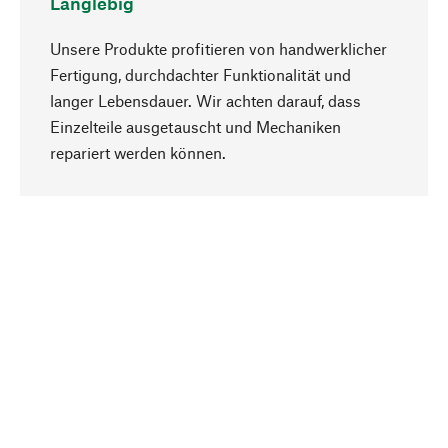
Langlebig
Unsere Produkte profitieren von handwerklicher
Fertigung, durchdachter Funktionalität und
langer Lebensdauer. Wir achten darauf, dass
Einzelteile ausgetauscht und Mechaniken
Nach oben
repariert werden können.
Bewusst
Nachhaltigkeit steht im Fokus unserer
Produktauswahl. Wir setzen auf natürliche
Inhaltsstoffe und Materialien, die gepflegt werden
können, sowie auf eine ressourcenschonende
und sozialverträgliche Produktion.