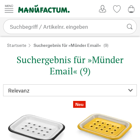
Zum Inhalt springen
Kundenkonto
Merkliste
CHF
Startseite
Suchergebnis für »Münder Email«
(9)
Suchergebnis für »Münder
Email« (9)
Neu