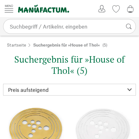
Zum Inhalt springen
Kundenkonto
Merkliste
CHF
Startseite
Suchergebnis für »House of Thol«
(5)
Suchergebnis für »House of
Thol« (5)