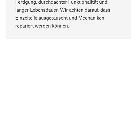
Fertigung, durchdachter Funktionalität und
langer Lebensdauer. Wir achten darauf, dass
Einzelteile ausgetauscht und Mechaniken
Nach oben
repariert werden können.
Bewusst
Nachhaltigkeit steht im Fokus unserer
Produktauswahl. Wir setzen auf natürliche
Inhaltsstoffe und Materialien, die gepflegt werden
können, sowie auf eine ressourcenschonende
und sozialverträgliche Produktion.