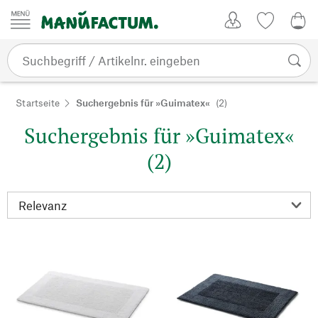
Zum Inhalt springen
Kundenkonto
Merkliste
CHF
Startseite
Suchergebnis für »Guimatex«
(2)
Suchergebnis für »Guimatex«
(2)