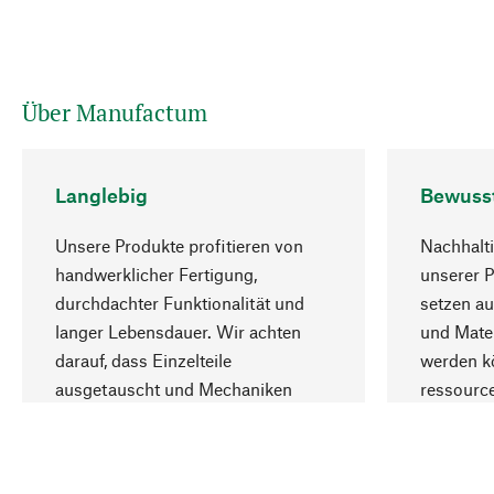
Über Manufactum
Langlebig
Bewuss
Unsere Produkte profitieren von
Nachhalti
handwerklicher Fertigung,
unserer 
durchdachter Funktionalität und
setzen au
langer Lebensdauer. Wir achten
und Mater
darauf, dass Einzelteile
werden kö
ausgetauscht und Mechaniken
ressourc
repariert werden können.
sozialver