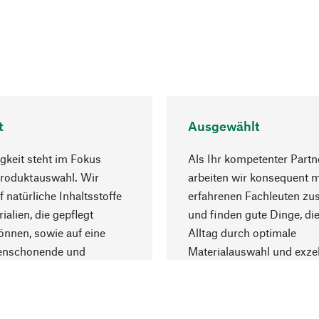
t
Ausgewählt
gkeit steht im Fokus
Als Ihr kompetenter Partn
Produktauswahl. Wir
arbeiten wir konsequent m
f natürliche Inhaltsstoffe
erfahrenen Fachleuten z
ialien, die gepflegt
und finden gute Dinge, die
nnen, sowie auf eine
Alltag durch optimale
enschonende und
Materialauswahl und exzel
trägliche Produktion.
Fertigung bereichern.