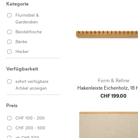
Kategorie
Flurmöbel &
Garderoben
Beistelltische
Bänke
Hocker
Kleiderbügel & Haken
Verfügbarkeit
Kommoden
Form & Refine
Leitern
sofort verfügbare
Hakenleiste Eichenholz, 18
Artikel anzeigen
Spiegel
CHF 199.00
Tafeln
Preis
Wäschekörbe
CHF 100 - 200
CHF 200 - 500
ab CHF 500