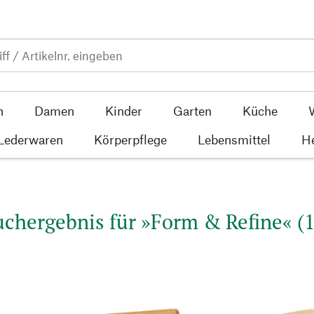
n
Damen
Kinder
Garten
Küche
 Lederwaren
Körperpflege
Lebensmittel
He
uchergebnis für »Form & Refine« (1