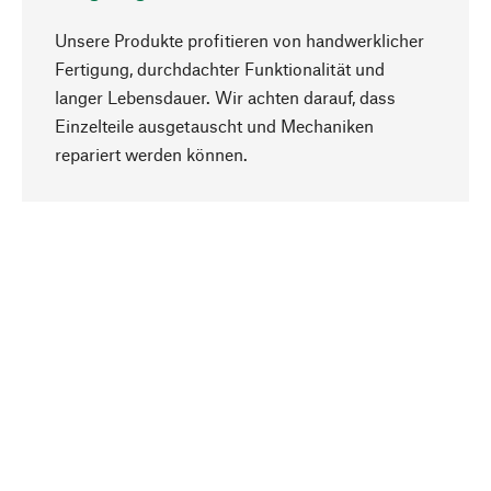
Unsere Produkte profitieren von handwerklicher
Fertigung, durchdachter Funktionalität und
langer Lebensdauer. Wir achten darauf, dass
Einzelteile ausgetauscht und Mechaniken
Nach oben
repariert werden können.
Bewusst
Nachhaltigkeit steht im Fokus unserer
Produktauswahl. Wir setzen auf natürliche
Inhaltsstoffe und Materialien, die gepflegt werden
können, sowie auf eine ressourcenschonende
und sozialverträgliche Produktion.