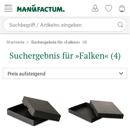
Zum Inhalt springen
Kundenkonto
Merkliste
CHF
Startseite
Suchergebnis für »Falken«
(4)
Suchergebnis für »Falken« (4)