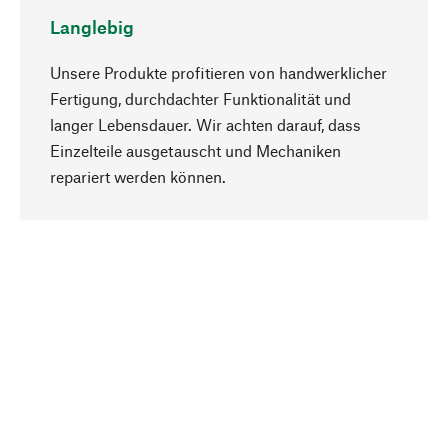
Langlebig
Unsere Produkte profitieren von handwerklicher
Fertigung, durchdachter Funktionalität und
langer Lebensdauer. Wir achten darauf, dass
Einzelteile ausgetauscht und Mechaniken
Nach oben
repariert werden können.
Bewusst
Nachhaltigkeit steht im Fokus unserer
Produktauswahl. Wir setzen auf natürliche
Inhaltsstoffe und Materialien, die gepflegt werden
können, sowie auf eine ressourcenschonende
und sozialverträgliche Produktion.