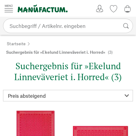
Zum Inhalt springen
Kundenkonto
Merkliste
CHF
Startseite
Suchergebnis für »Ekelund Linneväveriet i. Horred«
(3)
Suchergebnis für »Ekelund
Linneväveriet i. Horred« (3)