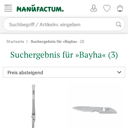
Zum Inhalt springen
Kundenkonto
Merkliste
CHF
Startseite
Suchergebnis für »Bayha«
(3)
Suchergebnis für »Bayha« (3)