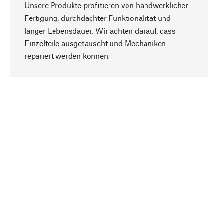
Unsere Produkte profitieren von handwerklicher
Fertigung, durchdachter Funktionalität und
langer Lebensdauer. Wir achten darauf, dass
Einzelteile ausgetauscht und Mechaniken
Nach oben
repariert werden können.
Bewusst
Nachhaltigkeit steht im Fokus unserer
Produktauswahl. Wir setzen auf natürliche
Inhaltsstoffe und Materialien, die gepflegt werden
können, sowie auf eine ressourcenschonende
und sozialverträgliche Produktion.