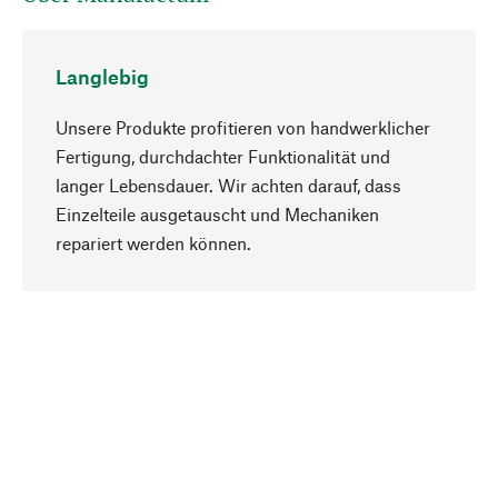
Langlebig
Unsere Produkte profitieren von handwerklicher
Fertigung, durchdachter Funktionalität und
langer Lebensdauer. Wir achten darauf, dass
Einzelteile ausgetauscht und Mechaniken
Nach oben
repariert werden können.
Bewusst
Nachhaltigkeit steht im Fokus unserer
Produktauswahl. Wir setzen auf natürliche
Inhaltsstoffe und Materialien, die gepflegt werden