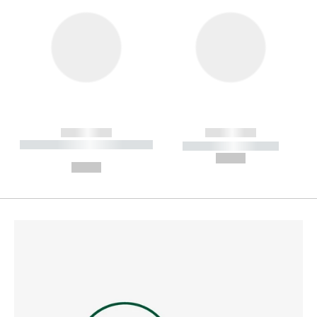
------------
------------
----------- ----------- --------
----------- -----------
---
--,-- €
--,-- €