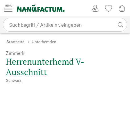
Zum Inhalt springen
Kundenkonto
Merkliste
CHF
Startseite
Unterhemden
Zimmerli
Herrenunterhemd V-
Ausschnitt
Schwarz