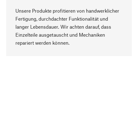
Unsere Produkte profitieren von handwerklicher
Fertigung, durchdachter Funktionalität und
langer Lebensdauer. Wir achten darauf, dass
Einzelteile ausgetauscht und Mechaniken
Nach oben
repariert werden können.
Bewusst
Nachhaltigkeit steht im Fokus unserer
Produktauswahl. Wir setzen auf natürliche
Inhaltsstoffe und Materialien, die gepflegt werden
können, sowie auf eine ressourcenschonende
und sozialverträgliche Produktion.