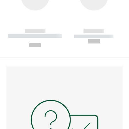
------------
------------
----------- ----------- --------
----------- -----------
---
--,-- €
--,-- €