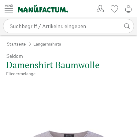
Zum Inhalt springen
Kundenkonto
Merkliste
CHF
Startseite
Langarmshirts
Seldom
Damenshirt Baumwolle
Fliedermelange