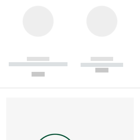
------------
------------
----------- ----------- --------
----------- -----------
---
--,-- €
--,-- €