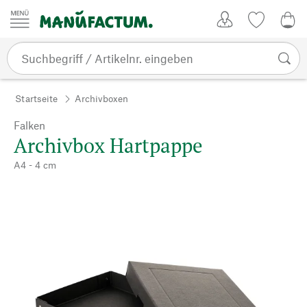
Zum Inhalt springen
Kundenkonto
Merkliste
CHF
Startseite
Archivboxen
Falken
Archivbox Hartpappe
A4 - 4 cm